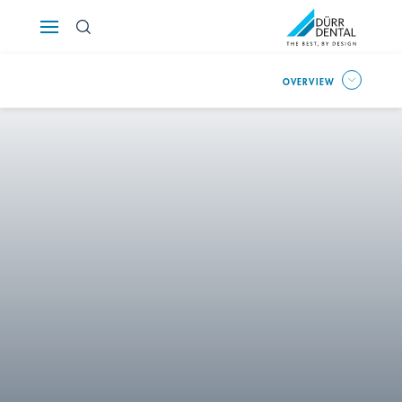
Österreich
OVERVIEW
Polska
Россия
România
Suomi
Sverige
Switzerland
DE
FR
IT
Türkiye