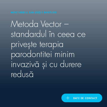
United Kingdom
MENȚINEREA SĂNĂTĂȚII DANTURII
Metoda Vector –
standardul în ceea ce
ASIA PACIFIC
privește terapia
Australia
parodontitei minim
India
invazivă și cu durere
日本
redusă
Malaysia
대한민국
DATE DE CONTACT
ประเทศไทย