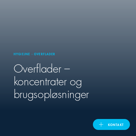
United Kingdom
ASIA PACIFIC
Australia
HYGIEJNE - OVERFLADER
Overflader –
India
koncentrater og
日本
brugsopløsninger
Malaysia
대한민국
KONTAKT
ประเทศไทย