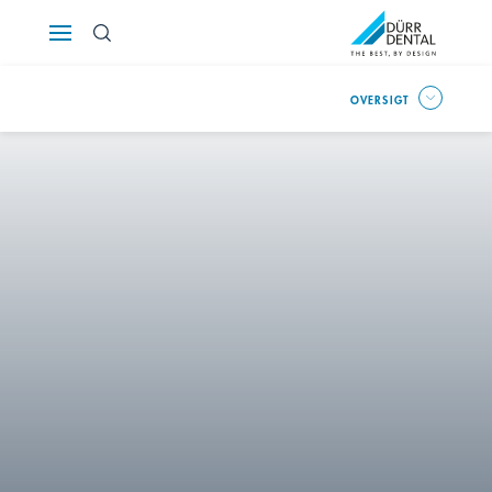
Österreich
OVERSIGT
Polska
Россия
România
Suomi
Sverige
Switzerland
DE
FR
IT
Türkiye