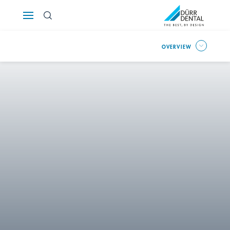
Österreich
OVERVIEW
Polska
Россия
România
Suomi
Sverige
Switzerland
DE
FR
IT
Türkiye