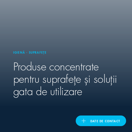
United Kingdom
ASIA PACIFIC
Australia
IGIENĂ - SUPRAFEȚE
Produse concentrate
India
pentru suprafețe și soluții
日本
gata de utilizare
Malaysia
대한민국
DATE DE CONTACT
ประเทศไทย