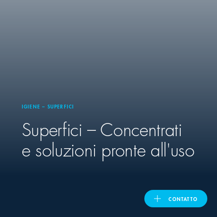
United Kingdom
ASIA PACIFIC
Australia
IGIENE – SUPERFICI
India
Superfici – Concentrati
日本
e soluzioni pronte all'uso
Malaysia
대한민국
CONTATTO
ประเทศไทย