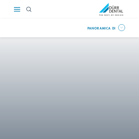
Österreich
PANORAMICA DI
Polska
Россия
România
Suomi
Sverige
Switzerland
DE
FR
IT
Türkiye