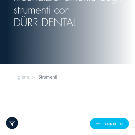
strumenti con
United Kingdom
DÜRR DENTAL
ASIA PACIFIC
Australia
India
Igiene
Strumenti
日本
Malaysia
대한민국
CONTATTO
ประเทศไทย