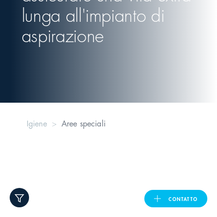
lunga all'impianto di
United Kingdom
aspirazione
ASIA PACIFIC
Australia
India
Igiene
Aree speciali
日本
Malaysia
대한민국
CONTATTO
ประเทศไทย