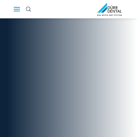
Österreich
Polska
Россия
România
Suomi
Sverige
Switzerland
DE
FR
IT
Türkiye