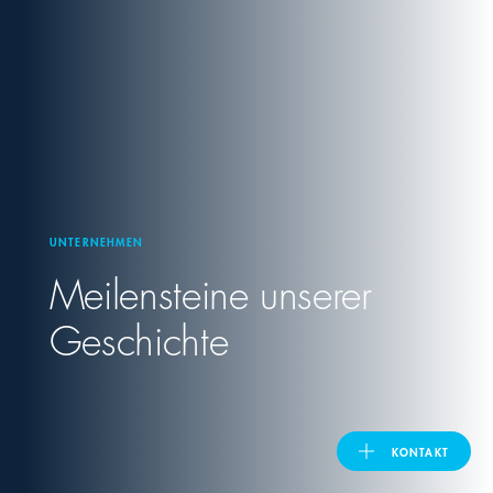
United Kingdom
ASIA PACIFIC
Australia
UNTERNEHMEN
India
Meilensteine unserer
日本
Geschichte
Malaysia
대한민국
KONTAKT
ประเทศไทย