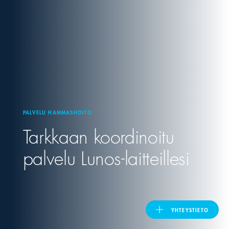
United Kingdom
ASIA PACIFIC
Australia
PALVELU HAMMASHOITO
India
Tarkkaan koordinoitu
日本
palvelu Lunos-laitteillesi
Malaysia
대한민국
YHTEYSTIETO
ประเทศไทย