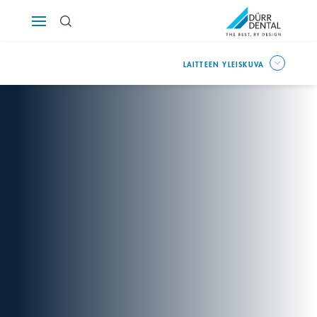
Österreich
LAITTEEN YLEISKUVA
Polska
Россия
România
Suomi
Sverige
Switzerland
DE
FR
IT
Türkiye