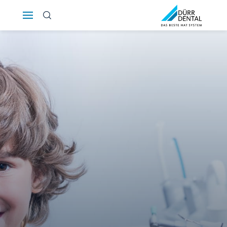
Österreich
Polska
Россия
România
Suomi
Sverige
Switzerland
DE
FR
IT
Türkiye