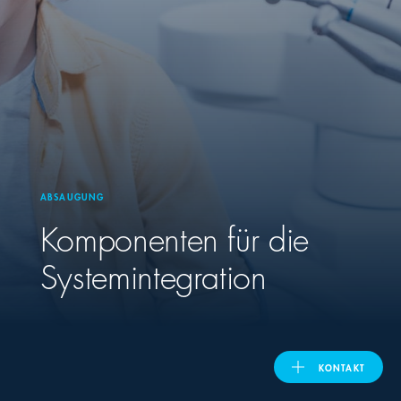
United Kingdom
ASIA PACIFIC
Australia
ABSAUGUNG
India
Komponenten für die
日本
Systemintegration
Malaysia
대한민국
KONTAKT
ประเทศไทย