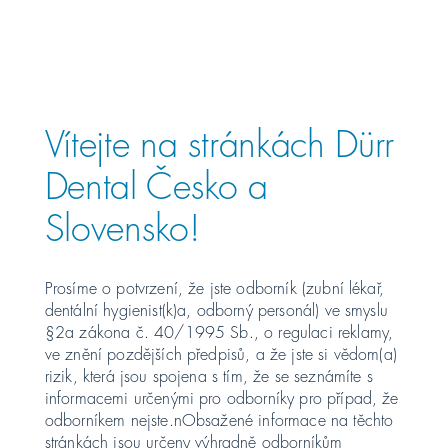
Österreich
PŘEHLED PŘÍSTROJE
Polska
Vítejte na stránkách Dürr
Россия
Dental Česko a
Slovensko!
România
Suomi
Prosíme o potvrzení, že jste odborník (zubní lékař,
dentální hygienist(k)a, odborný personál) ve smyslu
Sverige
§2a zákona č. 40/1995 Sb., o regulaci reklamy,
ve znění pozdějších předpisů, a že jste si vědom(a)
rizik, která jsou spojena s tím, že se seznámíte s
Switzerland
DE
FR
IT
informacemi určenými pro odborníky pro případ, že
odborníkem nejste.nObsažené informace na těchto
Türkiye
stránkách jsou určeny výhradně odborníkům