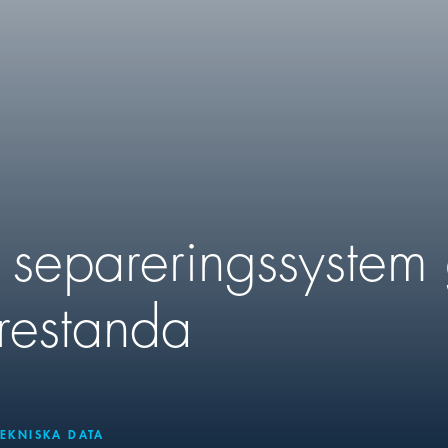
iga separeringssystem
restanda
TEKNISKA DATA