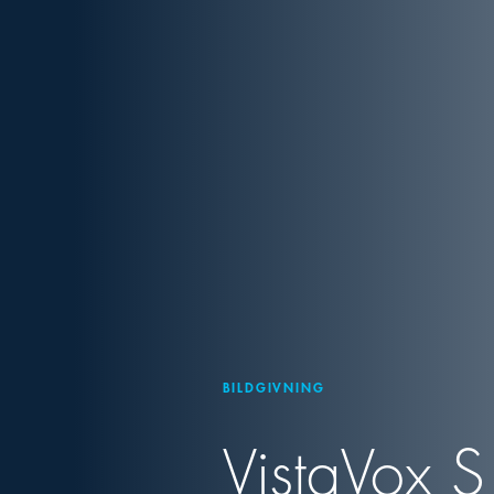
BILDGIVNING
VistaVox S 