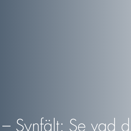
– Synfält: Se vad du