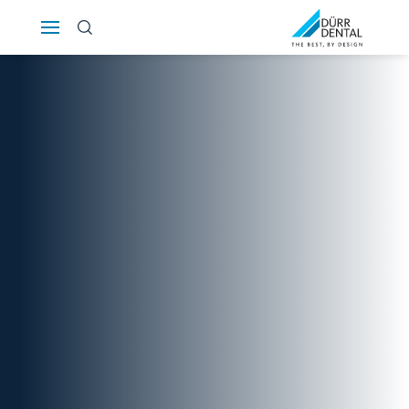
Österreich
Polska
Россия
România
Suomi
Sverige
Switzerland
DE
FR
IT
Türkiye