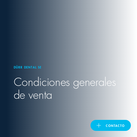
United Kingdom
ASIA PACIFIC
Australia
DÜRR DENTAL SE
India
Condiciones generales
日本
de venta
Malaysia
대한민국
CONTACTO
ประเทศไทย