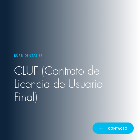
United Kingdom
ASIA PACIFIC
Australia
DÜRR DENTAL SE
CLUF (Contrato de
India
Licencia de Usuario
日本
Final)
Malaysia
대한민국
CONTACTO
ประเทศไทย