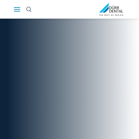
Österreich
Polska
Россия
România
Suomi
Sverige
Switzerland
DE
FR
IT
Türkiye